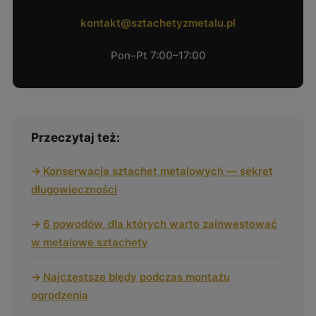
kontakt@sztachetyzmetalu.pl
Pon–Pt 7:00–17:00
Przeczytaj też:
Konserwacja sztachet metalowych — sekret
długowieczności
6 powodów, dla których warto zainwestować
w metalowe sztachety
Najczęstsze błędy podczas montażu
ogrodzenia