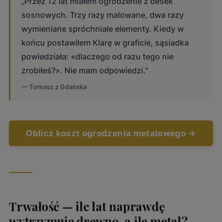
„Przez 12 lat miałem ogrodzenie z desek
sosnowych. Trzy razy malowane, dwa razy
wymieniane spróchniałe elementy. Kiedy w
końcu postawiłem Klarę w graficie, sąsiadka
powiedziała: «dlaczego od razu tego nie
zrobiłeś?». Nie mam odpowiedzi."
— Tomasz z Gdańska
Oblicz koszt ogrodzenia metalowego →
Trwałość — ile lat naprawdę
wytrzymuje drewno, a ile metal?