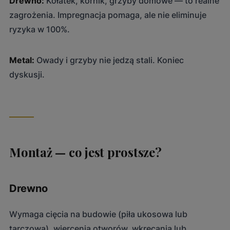
Drewno:
Kołatek, kornik, grzyby domowe — to realne
zagrożenia. Impregnacja pomaga, ale nie eliminuje
ryzyka w 100%.
Metal:
Owady i grzyby nie jedzą stali. Koniec
dyskusji.
Montaż — co jest prostsze?
Drewno
Wymaga cięcia na budowie (piła ukosowa lub
tarczowa), wiercenia otworów, wkręcania lub