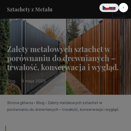
Sztachety z Metalu
☰
Zalety metalowych sztachet w
porównaniu do drewnianych –
trwałość, konserwacja i wygląd.
Sztacheta Metalowa |
Blog
9 maja 2025
Riva | Orzech |
Dwustronna - Proste z
dwóch stron
Strona główna
›
Blog
› Zalety metalowych sztachet w
10.90
zł
+
DODAJ
porównaniu do drewnianych – trwałość, konserwacja i wygląd.