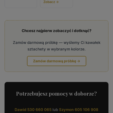
Zobacz →
Chcesz najpierw zobaczyć i dotknąć?
Zamów darmową próbkę — wyślemy Ci kawałek
sztachety w wybranym kolorze.
Zamów darmową próbkę →
Potrzebujesz pomocy w doborze?
Dawid 530 660 065
lub
Szymon 605 106 908