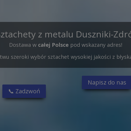
Sztachety z metalu Duszniki-Zdró
Dostawa w
całej Polsce
pod wskazany adres!
wu szeroki wybór sztachet wysokiej jakości z błysk
Napisz do nas
📞 Zadzwoń