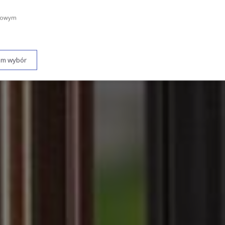
amowym
am wybór