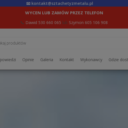
📧
kontakt@sztachetyzmetalu.pl
WYCEN LUB ZAMÓW PRZEZ TELEFON
📞
Dawid 530 660 065
lub
Szymon 605 106 908
rka
dpowiedzi
Opinie
Galeria
Kontakt
Wykonawcy
Gdzie dos