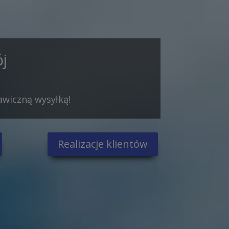
j
awiczną wysyłką!
Realizacje klientów