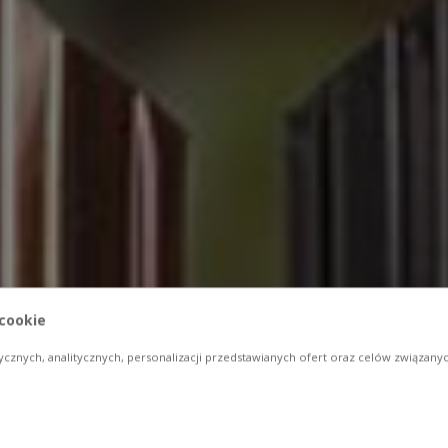
 cookie
ycznych, analitycznych, personalizacji przedstawianych ofert oraz celów związan