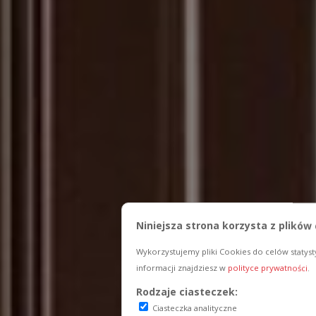
Niniejsza strona korzysta z plików
Wykorzystujemy pliki Cookies do celów statyst
informacji znajdziesz w
polityce prywatności
.
Rodzaje ciasteczek:
Ciasteczka analityczne