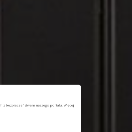
ych z bezpieczeństwem naszego portalu. Więcej