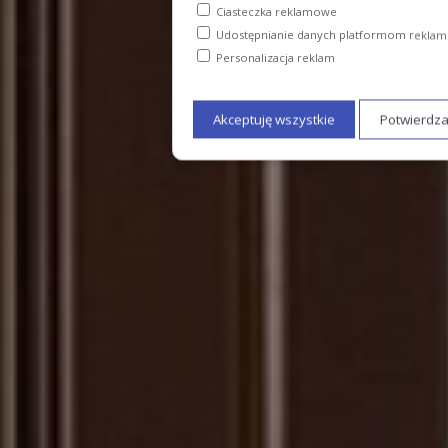
Ciasteczka reklamowe
Udostępnianie danych platformom rekl
Personalizacja reklam
Akceptuję wszystkie
Potwierdz