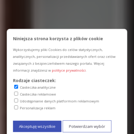
Niniejsza strona korzysta z plików cookie
Wykorzystujemy pliki Cookies do celów statystycznych,
analitycznych, personalizacji przedstawianych ofert oraz celów
związanych z bezpieczeństwem naszego portalu. Więcej
informacji znajdziesz w
polityce prywatności
.
Rodzaje ciasteczek:
Ciasteczka analityczne
Ciasteczka reklamowe
Udostępnianie danych platformom reklamowym
Personalizacja reklam
Akceptuję wszystkie
Potwierdzam wybór