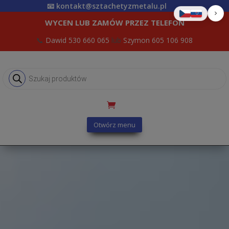
📧
kontakt@sztachetyzmetalu.pl
WYCEN LUB ZAMÓW PRZEZ TELEFON
📞
Dawid 530 660 065
lub
Szymon 605 106 908
Wyszukiwarka
produktów
Otwórz menu
Sztacheta Metalowa |
Mira | Brąz Połysk |
Dwustronna -
Półokrągłe z jednej
strony
9.50
zł
+
DODAJ