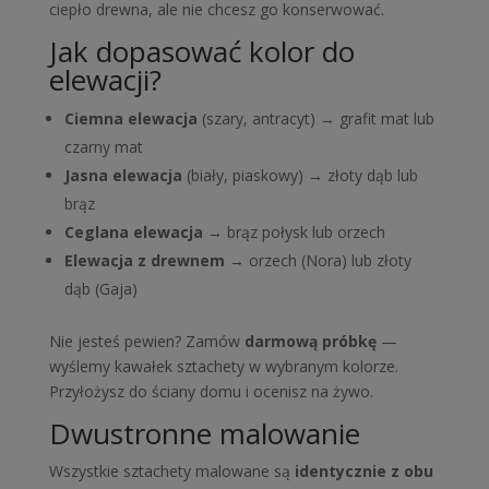
ciepło drewna, ale nie chcesz go konserwować.
Jak dopasować kolor do
elewacji?
Ciemna elewacja
(szary, antracyt) → grafit mat lub
czarny mat
Jasna elewacja
(biały, piaskowy) → złoty dąb lub
brąz
Ceglana elewacja
→ brąz połysk lub orzech
Elewacja z drewnem
→ orzech (Nora) lub złoty
dąb (Gaja)
Nie jesteś pewien? Zamów
darmową próbkę
—
wyślemy kawałek sztachety w wybranym kolorze.
Przyłożysz do ściany domu i ocenisz na żywo.
Dwustronne malowanie
Wszystkie sztachety malowane są
identycznie z obu