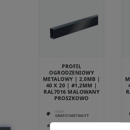
PROFIL
OGRODZENIOWY
METALOWY | 2,0MB |
M
40 X 20 | #1,2MM |
RAL7016 MALOWANY
R
PROSZKOWO
KOLOR
GRAFIT/ANTRACYT
RAL
7016