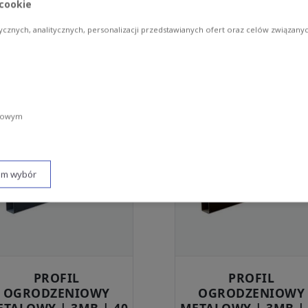
 cookie
68.00
zł
85.00
zł
ycznych, analitycznych, personalizacji przedstawianych ofert oraz celów związan
ZOBACZ PRODUKT
ZOBACZ PRODUKT
amowym
am wybór
PROFIL
PROFIL
OGRODZENIOWY
OGRODZENIOWY
TALOWY | 3MB | 40
METALOWY | 3MB |