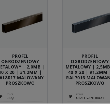
PROFIL
PROFIL
OGRODZENIOWY
OGRODZENIOWY
ETALOWY | 2,0MB |
METALOWY | 2,5MB
40 X 20 | #1,2MM |
40 X 20 | #1,2MM 
AL8017 MALOWANY
RAL7016 MALOWA
PROSZKOWO
PROSZKOWO
KOLOR
KOLOR
BRĄZ
GRAFIT/ANTRACYT
RAL
RAL
8017
7016