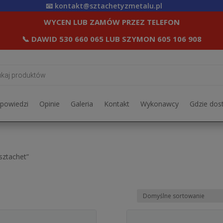
📧
kontakt@sztachetyzmetalu.pl
WYCEN LUB ZAMÓW PRZEZ TELEFON
📞
DAWID 530 660 065
LUB
SZYMON 605 106 908
rka
dpowiedzi
Opinie
Galeria
Kontakt
Wykonawcy
Gdzie dos
sztachet”