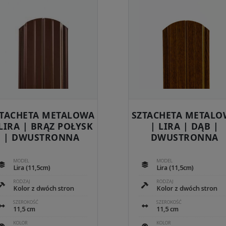
ukt
produkt
ma
e
wiele
antów.
wariantów.
je
Opcje
na
można
rać
wybrać
na
nie
stronie
uktu
produktu
ZTACHETA METALOWA
SZTACHETA METALO
 LIRA | BRĄZ POŁYSK
| LIRA | DĄB |
| DWUSTRONNA
DWUSTRONNA
MODEL
MODEL
Lira (11,5cm)
Lira (11,5cm)
RODZAJ
RODZAJ
Kolor z dwóch stron
Kolor z dwóch stron
SZEROKOŚĆ
SZEROKOŚĆ
11,5 cm
11,5 cm
KOLOR
KOLOR