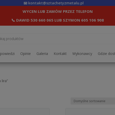
📧
kontakt@sztachetyzmetalu.pl
WYCEN LUB ZAMÓW PRZEZ TELEFON
📞
DAWID 530 660 065
LUB
SZYMON 605 106 908
rka
dpowiedzi
Opinie
Galeria
Kontakt
Wykonawcy
Gdzie dos
lira”
Ten