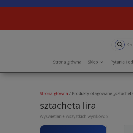
Wyszukiwa
produktów
Strona główna
Sklep
Pytania i o
Strona główna
/ Produkty otagowane „sztacheta 
sztacheta lira
Wyświetlanie wszystkich wyników: 8
Ten