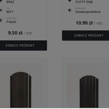
BRĄZ
ZŁOTY DĄB
RAL
POWŁOKA
8017
Drewnopodobne
POWŁOKA
10.90
zł
Połysk
/ mb
9.50
zł
/ mb
ZOBACZ PRODUKT
ZOBACZ PRODUKT
Ten
ukt
produkt
ma
e
wiele
antów.
wariantów.
je
Opcje
na
można
rać
wybrać
na