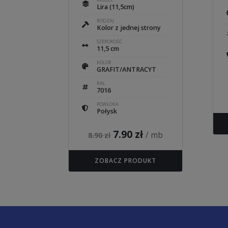
Lira (11,5cm)
RODZAJ
Kolor z jednej strony
SZEROKOŚĆ
11,5 cm
KOLOR
GRAFIT/ANTRACYT
RAL
7016
POWŁOKA
Połysk
Pierwotna
Aktualna
7.90
zł
/ mb
8.90
zł
cena
cena
ZOBACZ PRODUKT
wynosiła:
wynosi:
8.90 zł.
7.90 zł.