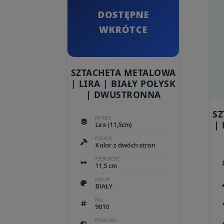
prod
DOSTĘPNE
ma
wiel
WKRÓTCE
wari
Opc
moż
SZTACHETA METALOWA
wyb
| LIRA | BIAŁY POŁYSK
na
| DWUSTRONNA
stro
prod
S
MODEL
|
Lira (11,5cm)
RODZAJ
Kolor z dwóch stron
SZEROKOŚĆ
11,5 cm
KOLOR
BIAŁY
RAL
9010
POWŁOKA