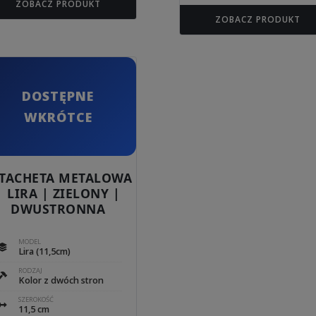
ZOBACZ PRODUKT
ZOBACZ PRODUKT
DOSTĘPNE
WKRÓTCE
ZTACHETA METALOWA
| LIRA | ZIELONY |
DWUSTRONNA
MODEL
Lira (11,5cm)
RODZAJ
Kolor z dwóch stron
SZEROKOŚĆ
11,5 cm