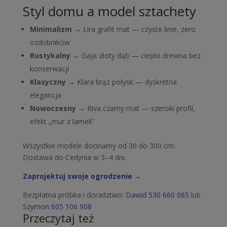
Styl domu a model sztachety
Minimalizm
→ Lira grafit mat — czyste linie, zero
ozdobników
Rustykalny
→ Gaja złoty dąb — ciepło drewna bez
konserwacji
Klasyczny
→ Klara brąz połysk — dyskretna
elegancja
Nowoczesny
→ Riva czarny mat — szeroki profil,
efekt „mur z lameli”
Wszystkie modele docinamy od 30 do 300 cm.
Dostawa do Cedynia w 3–4 dni.
Zaprojektuj swoje ogrodzenie →
Bezpłatna próbka i doradztwo:
Dawid 530 660 065
lub
Szymon 605 106 908
Przeczytaj też