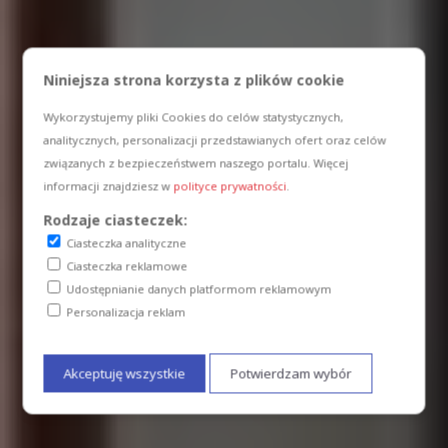
Niniejsza strona korzysta z plików cookie
Wykorzystujemy pliki Cookies do celów statystycznych,
analitycznych, personalizacji przedstawianych ofert oraz celów
związanych z bezpieczeństwem naszego portalu. Więcej
informacji znajdziesz w
polityce prywatności
.
Rodzaje ciasteczek:
Ciasteczka analityczne
Ciasteczka reklamowe
Udostępnianie danych platformom reklamowym
Personalizacja reklam
Akceptuję wszystkie
Potwierdzam wybór