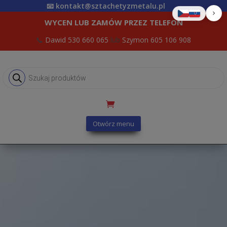
📧
kontakt@sztachetyzmetalu.pl
WYCEN LUB ZAMÓW PRZEZ TELEFON
📞
Dawid 530 660 065
lub
Szymon 605 106 908
Wyszukiwarka
produktów
Otwórz menu
Próbka | Grafit Mat |
Gaja (11,5cm)
5.00
zł
+
DODAJ